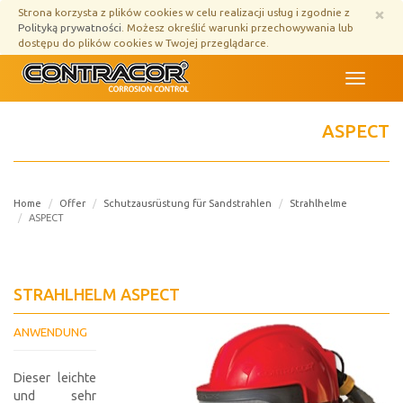
Przejdź
×
Strona korzysta z plików cookies w celu realizacji usług i zgodnie z
do
Polityką prywatności
. Możesz określić warunki przechowywania lub
treści
dostępu do plików cookies w Twojej przeglądarce.
Menu
ASPECT
Home
Offer
Schutzausrüstung für Sandstrahlen
Strahlhelme
ASPECT
STRAHLHELM ASPECT
ANWENDUNG
Dieser leichte
und sehr