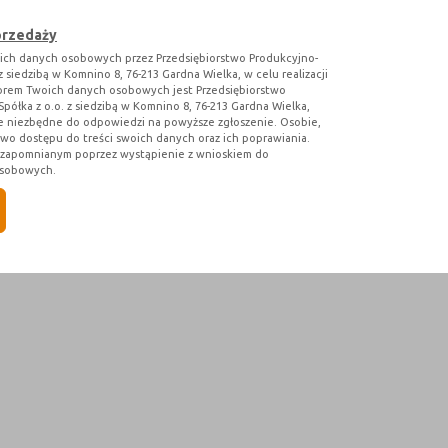
przedaży
ich danych osobowych przez Przedsiębiorstwo Produkcyjno-
siedzibą w Komnino 8, 76-213 Gardna Wielka, w celu realizacji
torem Twoich danych osobowych jest Przedsiębiorstwo
łka z o.o. z siedzibą w Komnino 8, 76-213 Gardna Wielka,
e niezbędne do odpowiedzi na powyższe zgłoszenie. Osobie,
awo dostępu do treści swoich danych oraz ich poprawiania.
a zapomnianym poprzez wystąpienie z wnioskiem do
osobowych.