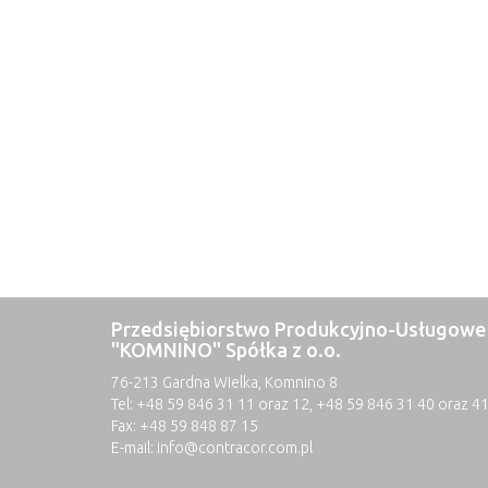
Przedsiębiorstwo Produkcyjno-Usługowe
"KOMNINO" Spółka z o.o.
76-213 Gardna Wielka, Komnino 8
Tel: +48 59 846 31 11 oraz 12, +48 59 846 31 40 oraz 4
Fax: +48 59 848 87 15
E-mail:
info@contracor.com.pl