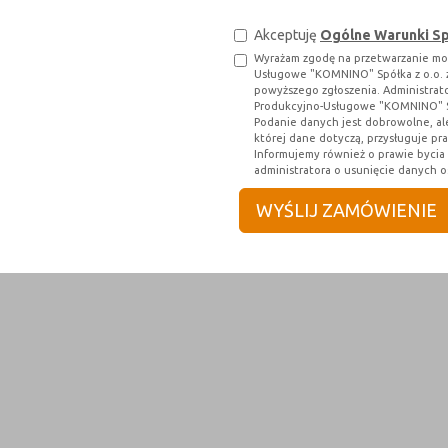
Akceptuję
Ogólne Warunki S
Wyrażam zgodę na przetwarzanie mo
Usługowe "KOMNINO" Spółka z o.o. z 
powyższego zgłoszenia. Administra
Produkcyjno-Usługowe "KOMNINO" Spó
Podanie danych jest dobrowolne, al
której dane dotyczą, przysługuje pr
Informujemy również o prawie byci
administratora o usunięcie danych 
1