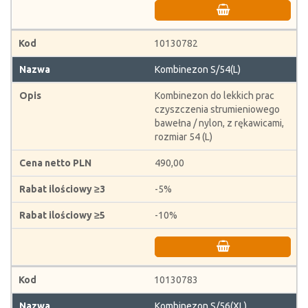
10130782
Kombinezon S/54(L)
Kombinezon do lekkich prac
czyszczenia strumieniowego
bawełna / nylon, z rękawicami,
rozmiar 54 (L)
490,00
-5%
-10%
10130783
Kombinezon S/56(XL)